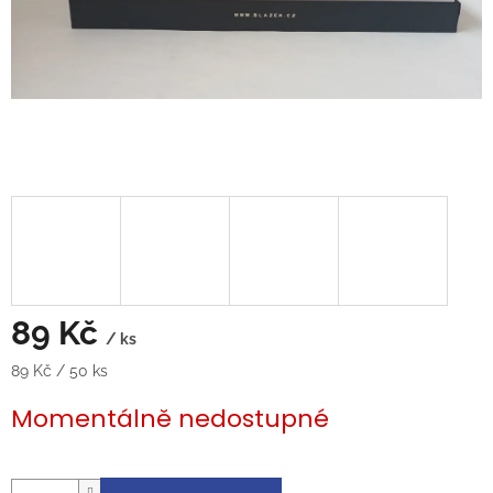
89 Kč
/ ks
Měrná
89 Kč / 50 ks
cena:
Momentálně nedostupné