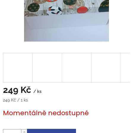
249 Kč
/ ks
Měrná
249 Kč / 1 ks
cena:
Momentálně nedostupné