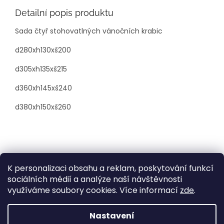
Detailní popis produktu
Sada čtyř stohovatlných vánočních krabic
d280xh130xš200
d305xh135xš215
d360xh145xš240
d380xh150xš260
Z
á
p
K personalizaci obsahu a reklam, poskytování funkcí
a
sociálních médií a analýze naší návštěvnosti
t
využíváme soubory cookies. Více informací
zde
.
í
Vytvořil Shoptet
Nastavení