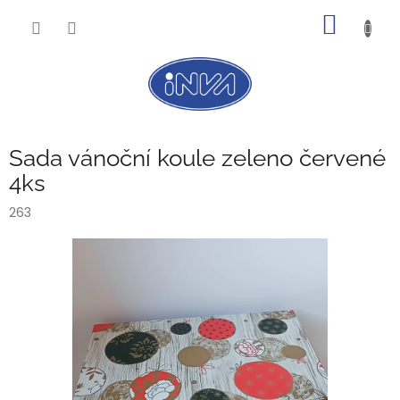
Přejít
NÁKUP
na
obsah
KOŠÍK
Sada vánoční koule zeleno červené
4ks
263