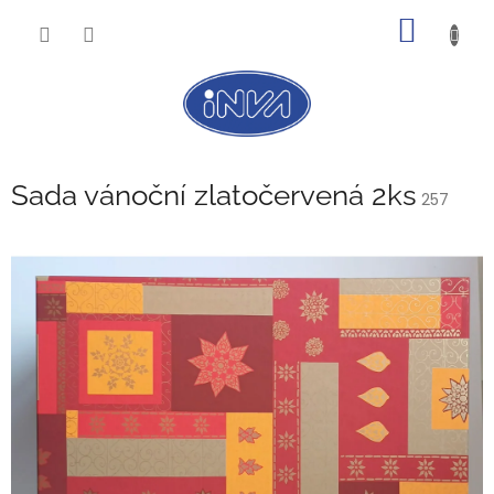
Přejít
NÁKUP
na
obsah
KOŠÍK
Sada vánoční zlatočervená 2ks
257