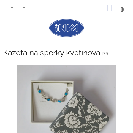
Přejít
NÁKUP
na
obsah
KOŠÍK
Kazeta na šperky květinová
179